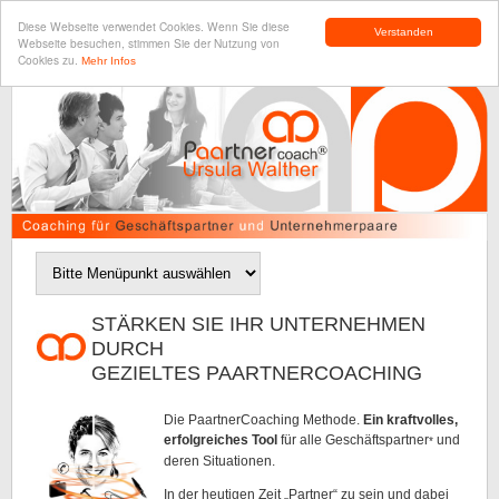
Diese Webseite verwendet Cookies. Wenn Sie diese
Verstanden
Webseite besuchen, stimmen Sie der Nutzung von
Cookies zu.
Mehr Infos
STÄRKEN SIE IHR UNTERNEHMEN
DURCH
GEZIELTES PAARTNERCOACHING
Die PaartnerCoaching Methode.
Ein kraftvolles,
erfolgreiches Tool
für alle Geschäftspartner
und
*
deren Situationen.
In der heutigen Zeit „Partner“ zu sein und dabei