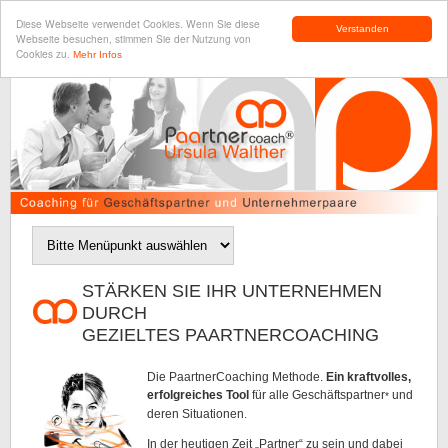
Diese Webseite verwendet Cookies. Wenn Sie diese
Verstanden
Webseite besuchen, stimmen Sie der Nutzung von
Cookies zu.
Mehr Infos
STÄRKEN SIE IHR UNTERNEHMEN
DURCH
GEZIELTES PAARTNERCOACHING
Die PaartnerCoaching Methode.
Ein kraftvolles,
erfolgreiches Tool
für alle Geschäftspartner
und
*
deren Situationen.
In der heutigen Zeit „Partner“ zu sein und dabei